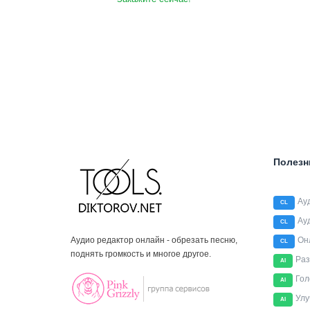
Полезн
Ау
CL
Ау
CL
Аудио редактор онлайн - обрезать песню,
Он
CL
поднять громкость и многое другое.
Раз
AI
Гол
AI
Улу
AI