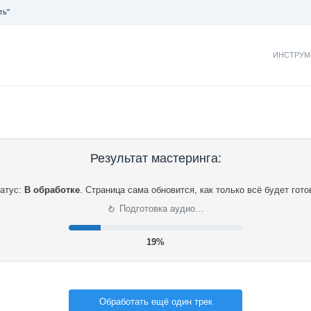
ть"
ИНСТРУМ
Результат мастеринга:
атус:
В обработке
.
Страница сама обновится, как только всё будет гото
⟳
Подготовка аудио…
19%
Обработать ещё один трек