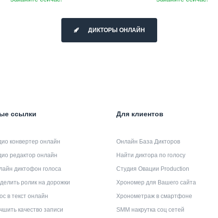
ДИКТОРЫ ОНЛАЙН
ые ссылки
Для клиентов
дио конвертер онлайн
Онлайн База Дикторов
дио редактор онлайн
Найти диктора по голосу
лайн диктофон голоса
Студия Овации Production
делить ролик на дорожки
Хрономер для Вашего сайта
ос в текст онлайн
Хронометраж в смартфоне
чшить качество записи
SMM накрутка соц сетей