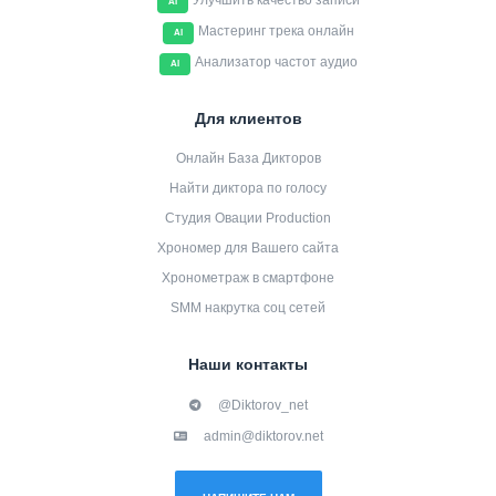
Улучшить качество записи
AI
Мастеринг трека онлайн
AI
Анализатор частот аудио
AI
Для клиентов
Онлайн База Дикторов
Найти диктора по голосу
Студия Овации Production
Хрономер для Вашего сайта
Хронометраж в смартфоне
SMM накрутка соц сетей
Наши контакты
@Diktorov_net
admin@diktorov.net