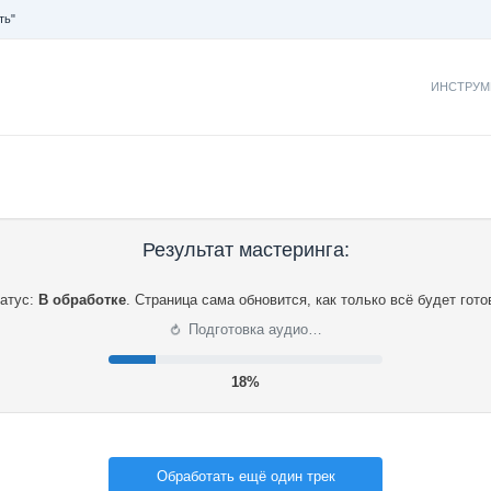
ть"
ИНСТРУМ
Результат мастеринга:
атус:
В обработке
.
Страница сама обновится, как только всё будет гото
⟳
Подготовка аудио…
18%
Обработать ещё один трек