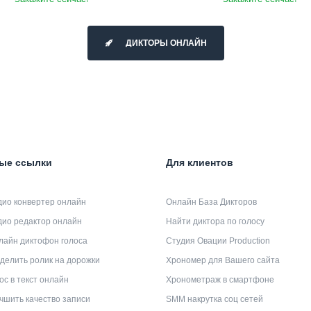
ДИКТОРЫ ОНЛАЙН
ые ссылки
Для клиентов
дио конвертер онлайн
Онлайн База Дикторов
дио редактор онлайн
Найти диктора по голосу
лайн диктофон голоса
Студия Овации Production
делить ролик на дорожки
Хрономер для Вашего сайта
ос в текст онлайн
Хронометраж в смартфоне
чшить качество записи
SMM накрутка соц сетей