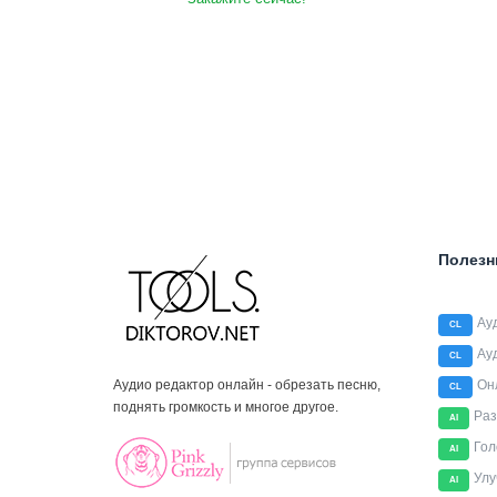
Полезн
Ау
CL
Ау
CL
Аудио редактор онлайн - обрезать песню,
Он
CL
поднять громкость и многое другое.
Раз
AI
Гол
AI
Улу
AI