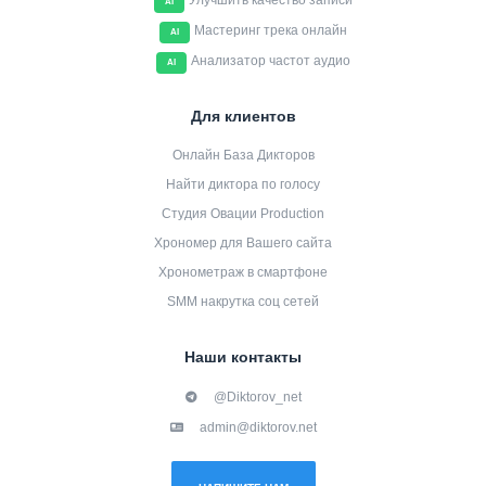
Улучшить качество записи
AI
Мастеринг трека онлайн
AI
Анализатор частот аудио
AI
Для клиентов
Онлайн База Дикторов
Найти диктора по голосу
Студия Овации Production
Хрономер для Вашего сайта
Хронометраж в смартфоне
SMM накрутка соц сетей
Наши контакты
@Diktorov_net
admin@diktorov.net