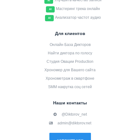
Улучшить качество записи
AI
Мастеринг трека онлайн
AI
Анализатор частот аудио
AI
Для клиентов
Онлайн База Дикторов
Найти диктора по голосу
Студия Овации Production
Хрономер для Вашего сайта
Хронометраж в смартфоне
SMM накрутка соц сетей
Наши контакты
@Diktorov_net
admin@diktorov.net