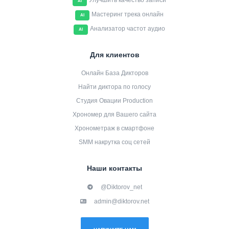
Улучшить качество записи
AI
Мастеринг трека онлайн
AI
Анализатор частот аудио
AI
Для клиентов
Онлайн База Дикторов
Найти диктора по голосу
Студия Овации Production
Хрономер для Вашего сайта
Хронометраж в смартфоне
SMM накрутка соц сетей
Наши контакты
@Diktorov_net
admin@diktorov.net