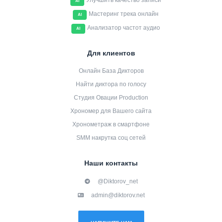
Улучшить качество записи
AI
Мастеринг трека онлайн
AI
Анализатор частот аудио
AI
Для клиентов
Онлайн База Дикторов
Найти диктора по голосу
Студия Овации Production
Хрономер для Вашего сайта
Хронометраж в смартфоне
SMM накрутка соц сетей
Наши контакты
@Diktorov_net
admin@diktorov.net