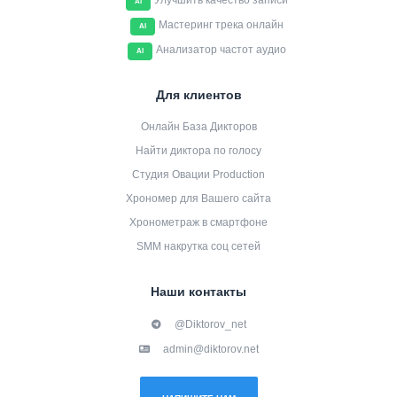
Улучшить качество записи
AI
Мастеринг трека онлайн
AI
Анализатор частот аудио
AI
Для клиентов
Онлайн База Дикторов
Найти диктора по голосу
Студия Овации Production
Хрономер для Вашего сайта
Хронометраж в смартфоне
SMM накрутка соц сетей
Наши контакты
@Diktorov_net
admin@diktorov.net