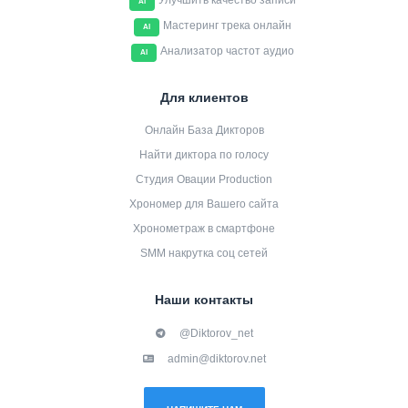
Улучшить качество записи
AI
Мастеринг трека онлайн
AI
Анализатор частот аудио
AI
Для клиентов
Онлайн База Дикторов
Найти диктора по голосу
Студия Овации Production
Хрономер для Вашего сайта
Хронометраж в смартфоне
SMM накрутка соц сетей
Наши контакты
@Diktorov_net
admin@diktorov.net