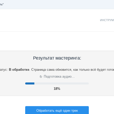
ть"
ИНСТРУМ
Результат мастеринга:
атус:
В обработке
.
Страница сама обновится, как только всё будет гото
⟳
Подготовка аудио…
19%
Обработать ещё один трек