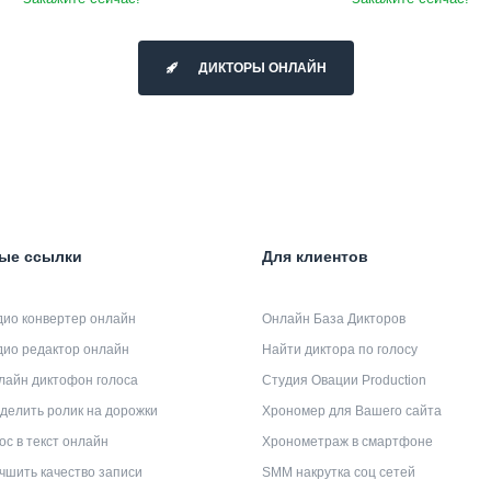
ДИКТОРЫ ОНЛАЙН
ые ссылки
Для клиентов
дио конвертер онлайн
Онлайн База Дикторов
дио редактор онлайн
Найти диктора по голосу
лайн диктофон голоса
Студия Овации Production
делить ролик на дорожки
Хрономер для Вашего сайта
ос в текст онлайн
Хронометраж в смартфоне
чшить качество записи
SMM накрутка соц сетей