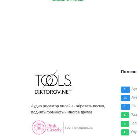
Полезн
Ау
CL
Ау
CL
Аудио редактор онлайн - обрезать песню,
Он
CL
поднять громкость и многое другое.
Раз
AI
Гол
AI
Улу
AI