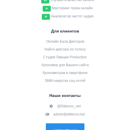
Улучшить качество записи
AI
Мастеринг трека онлайн
AI
Анализатор частот аудио
AI
Для клиентов
Онлайн База Дикторов
Найти диктора по голосу
Студия Овации Production
Хрономер для Вашего сайта
Хронометраж в смартфоне
SMM накрутка соц сетей
Наши контакты
@Diktorov_net
admin@diktorov.net