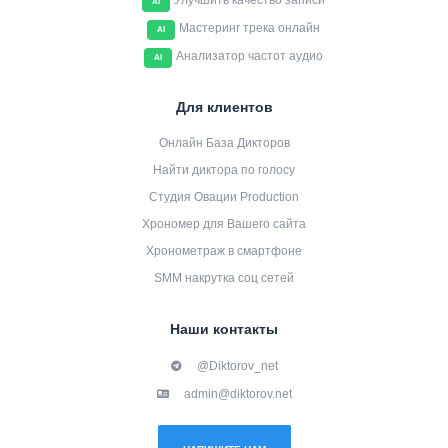
Улучшить качество записи
AI
Мастеринг трека онлайн
AI
Анализатор частот аудио
AI
Для клиентов
Онлайн База Дикторов
Найти диктора по голосу
Студия Овации Production
Хрономер для Вашего сайта
Хронометраж в смартфоне
SMM накрутка соц сетей
Наши контакты
@Diktorov_net
admin@diktorov.net