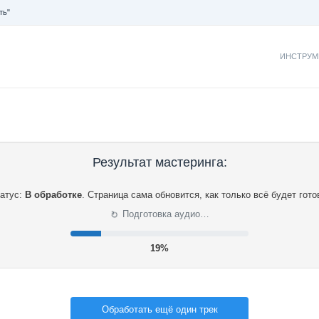
ть"
ИНСТРУМ
Результат мастеринга:
атус:
В обработке
.
Страница сама обновится, как только всё будет гото
⟳
Подготовка аудио…
20%
Обработать ещё один трек