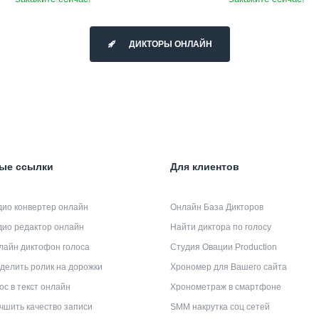
ДИКТОРЫ ОНЛАЙН
ые ссылки
Для клиентов
дио конвертер онлайн
Онлайн База Дикторов
дио редактор онлайн
Найти диктора по голосу
лайн диктофон голоса
Студия Овации Production
делить ролик на дорожки
Хрономер для Вашего сайта
ос в текст онлайн
Хронометраж в смартфоне
чшить качество записи
SMM накрутка соц сетей