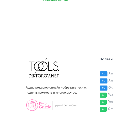
Полезн
Ау
CL
Ау
CL
Аудио редактор онлайн - обрезать песню,
Он
CL
поднять громкость и многое другое.
Раз
AI
Гол
AI
Улу
AI