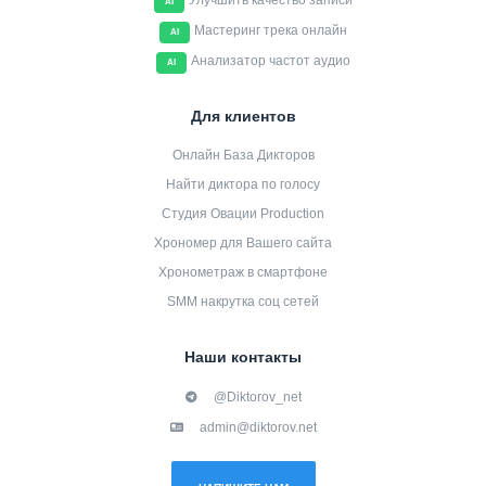
Улучшить качество записи
AI
Мастеринг трека онлайн
AI
Анализатор частот аудио
AI
Для клиентов
Онлайн База Дикторов
Найти диктора по голосу
Студия Овации Production
Хрономер для Вашего сайта
Хронометраж в смартфоне
SMM накрутка соц сетей
Наши контакты
@Diktorov_net
admin@diktorov.net