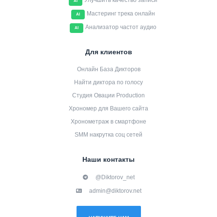
Улучшить качество записи
AI
Мастеринг трека онлайн
AI
Анализатор частот аудио
AI
Для клиентов
Онлайн База Дикторов
Найти диктора по голосу
Студия Овации Production
Хрономер для Вашего сайта
Хронометраж в смартфоне
SMM накрутка соц сетей
Наши контакты
@Diktorov_net
admin@diktorov.net