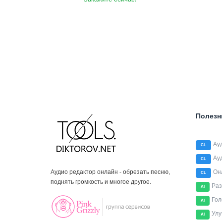
Полезн
Ау
CL
Ау
CL
Аудио редактор онлайн - обрезать песню,
Он
CL
поднять громкость и многое другое.
Раз
AI
Гол
AI
Улу
AI