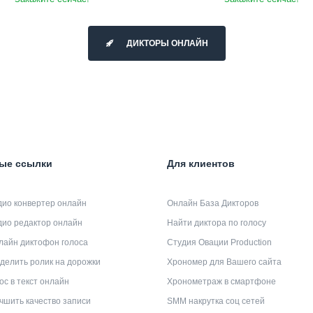
ДИКТОРЫ ОНЛАЙН
ые ссылки
Для клиентов
дио конвертер онлайн
Онлайн База Дикторов
дио редактор онлайн
Найти диктора по голосу
лайн диктофон голоса
Студия Овации Production
делить ролик на дорожки
Хрономер для Вашего сайта
ос в текст онлайн
Хронометраж в смартфоне
чшить качество записи
SMM накрутка соц сетей