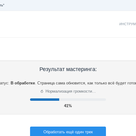
ть"
ИНСТРУМ
Результат мастеринга:
атус:
В обработке
.
Страница сама обновится, как только всё будет гото
⟳
Нормализация громкости…
42%
Обработать ещё один трек