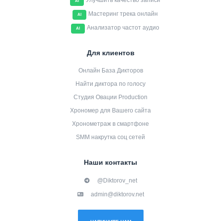
Улучшить качество записи
AI
Мастеринг трека онлайн
AI
Анализатор частот аудио
AI
Для клиентов
Онлайн База Дикторов
Найти диктора по голосу
Студия Овации Production
Хрономер для Вашего сайта
Хронометраж в смартфоне
SMM накрутка соц сетей
Наши контакты
@Diktorov_net
admin@diktorov.net