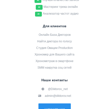
Улучшить качество записи
AI
Мастеринг трека онлайн
AI
Анализатор частот аудио
AI
Для клиентов
Онлайн База Дикторов
Найти диктора по голосу
Студия Овации Production
Хрономер для Вашего сайта
Хронометраж в смартфоне
SMM накрутка соц сетей
Наши контакты
@Diktorov_net
admin@diktorov.net