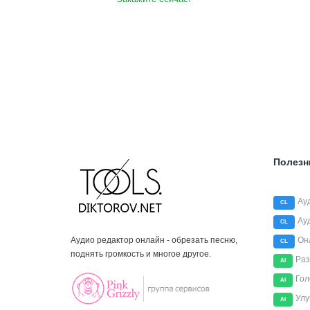
Полезн
Ау
CL
Ау
CL
Аудио редактор онлайн - обрезать песню,
Он
CL
поднять громкость и многое другое.
Раз
AI
Гол
AI
Улу
AI