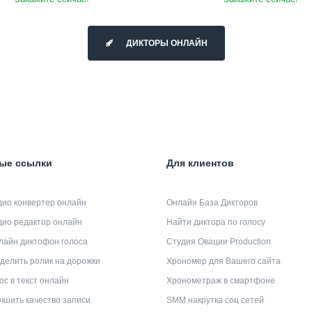
ДИКТОРЫ ОНЛАЙН
ые ссылки
Для клиентов
дио конвертер онлайн
Онлайн База Дикторов
дио редактор онлайн
Найти диктора по голосу
лайн диктофон голоса
Студия Овации Production
делить ролик на дорожки
Хрономер для Вашего сайта
ос в текст онлайн
Хронометраж в смартфоне
чшить качество записи
SMM накрутка соц сетей