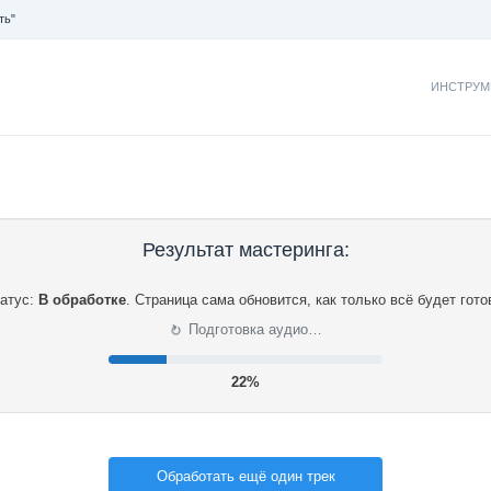
ть"
ИНСТРУМ
Результат мастеринга:
атус:
В обработке
.
Страница сама обновится, как только всё будет гото
⟳
Подготовка аудио…
22%
Обработать ещё один трек