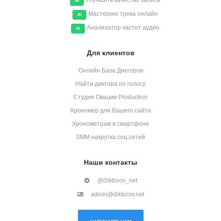
Улучшить качество записи
AI
Мастеринг трека онлайн
AI
Анализатор частот аудио
AI
Для клиентов
Онлайн База Дикторов
Найти диктора по голосу
Студия Овации Production
Хрономер для Вашего сайта
Хронометраж в смартфоне
SMM накрутка соц сетей
Наши контакты
@Diktorov_net
admin@diktorov.net