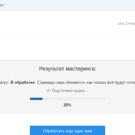
ть"
ИНСТРУМ
Результат мастеринга:
атус:
В обработке
.
Страница сама обновится, как только всё будет гото
⟳
Подготовка аудио…
21%
Обработать ещё один трек