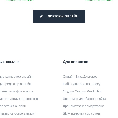
ДИКТОРЫ ОНЛАЙН
ые ссылки
Для клиентов
дио конвертер онлайн
Онлайн База Дикторов
дио редактор онлайн
Найти диктора по голосу
лайн диктофон голоса
Студия Овации Production
делить ролик на дорожки
Хрономер для Вашего сайта
ос в текст онлайн
Хронометраж в смартфоне
чшить качество записи
SMM накрутка соц сетей