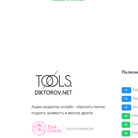
Полезн
Ау
CL
Ау
CL
Аудио редактор онлайн - обрезать песню,
Он
CL
поднять громкость и многое другое.
Раз
AI
Гол
AI
Улу
AI