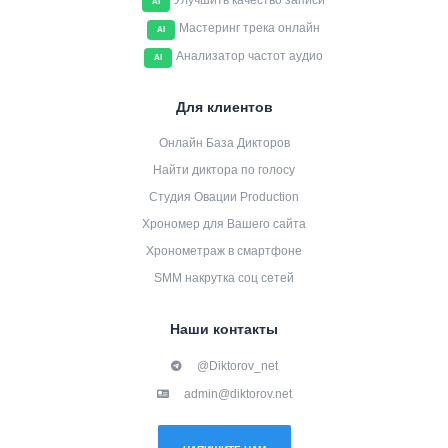
Улучшить качество записи
AI
Мастеринг трека онлайн
AI
Анализатор частот аудио
AI
Для клиентов
Онлайн База Дикторов
Найти диктора по голосу
Студия Овации Production
Хрономер для Вашего сайта
Хронометраж в смартфоне
SMM накрутка соц сетей
Наши контакты
@Diktorov_net
admin@diktorov.net