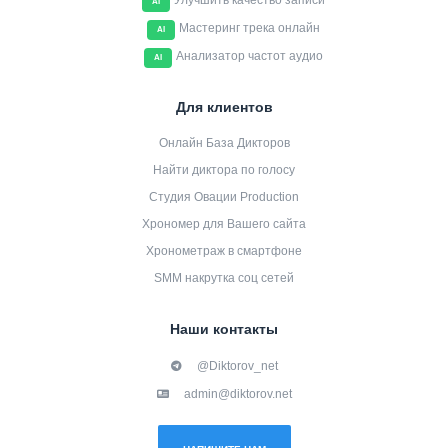
Улучшить качество записи
AI
Мастеринг трека онлайн
AI
Анализатор частот аудио
AI
Для клиентов
Онлайн База Дикторов
Найти диктора по голосу
Студия Овации Production
Хрономер для Вашего сайта
Хронометраж в смартфоне
SMM накрутка соц сетей
Наши контакты
@Diktorov_net
admin@diktorov.net