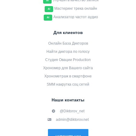
Улучшить качество записи
AI
Мастеринг трека онлайн
AI
Анализатор частот аудио
AI
Для клиентов
Онлайн База Дикторов
Найти диктора по голосу
Студия Овации Production
Хрономер для Вашего сайта
Хронометраж в смартфоне
SMM накрутка соц сетей
Наши контакты
@Diktorov_net
admin@diktorov.net