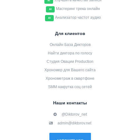
Улучшить качество записи
AI
Мастеринг трека онлайн
AI
Анализатор частот аудио
AI
Для клиентов
Онлайн База Дикторов
Найти диктора по голосу
Студия Овации Production
Хрономер для Вашего сайта
Хронометраж в смартфоне
SMM накрутка соц сетей
Наши контакты
@Diktorov_net
admin@diktorov.net