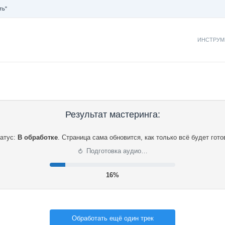
ть"
ИНСТРУМ
Результат мастеринга:
атус:
В обработке
.
Страница сама обновится, как только всё будет гото
⟳
Подготовка аудио…
17%
Обработать ещё один трек