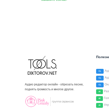
Полезн
Ау
CL
Ау
CL
Аудио редактор онлайн - обрезать песню,
Он
CL
поднять громкость и многое другое.
Раз
AI
Гол
AI
Улу
AI