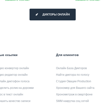
ДИКТОРЫ ОНЛАЙН
ые ссылки
Для клиентов
дио конвертер онлайн
Онлайн База Дикторов
дио редактор онлайн
Найти диктора по голосу
лайн диктофон голоса
Студия Овации Production
делить ролик на дорожки
Хрономер для Вашего сайта
ос в текст онлайн
Хронометраж в смартфоне
чшить качество записи
SMM накрутка соц сетей