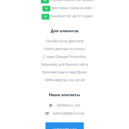
Улучшить качество записи
AI
Мастеринг трека онлайн
AI
Анализатор частот аудио
AI
Для клиентов
Онлайн База Дикторов
Найти диктора по голосу
Студия Овации Production
Хрономер для Вашего сайта
Хронометраж в смартфоне
SMM накрутка соц сетей
Наши контакты
@Diktorov_net
admin@diktorov.net