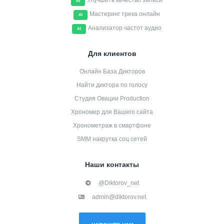
Улучшить качество записи
AI
Мастеринг трека онлайн
AI
Анализатор частот аудио
AI
Для клиентов
Онлайн База Дикторов
Найти диктора по голосу
Студия Овации Production
Хрономер для Вашего сайта
Хронометраж в смартфоне
SMM накрутка соц сетей
Наши контакты
@Diktorov_net
admin@diktorov.net