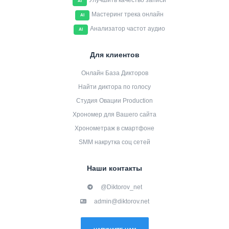
Улучшить качество записи
AI
Мастеринг трека онлайн
AI
Анализатор частот аудио
AI
Для клиентов
Онлайн База Дикторов
Найти диктора по голосу
Студия Овации Production
Хрономер для Вашего сайта
Хронометраж в смартфоне
SMM накрутка соц сетей
Наши контакты
@Diktorov_net
admin@diktorov.net