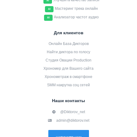
Улучшить качество записи
AI
Мастеринг трека онлайн
AI
Анализатор частот аудио
AI
Для клиентов
Онлайн База Дикторов
Найти диктора по голосу
Студия Овации Production
Хрономер для Вашего сайта
Хронометраж в смартфоне
SMM накрутка соц сетей
Наши контакты
@Diktorov_net
admin@diktorov.net