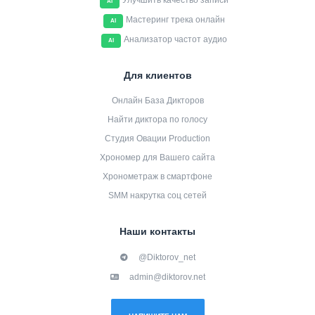
Улучшить качество записи
AI
Мастеринг трека онлайн
AI
Анализатор частот аудио
AI
Для клиентов
Онлайн База Дикторов
Найти диктора по голосу
Студия Овации Production
Хрономер для Вашего сайта
Хронометраж в смартфоне
SMM накрутка соц сетей
Наши контакты
@Diktorov_net
admin@diktorov.net