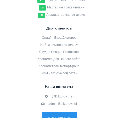
Улучшить качество записи
AI
Мастеринг трека онлайн
AI
Анализатор частот аудио
AI
Для клиентов
Онлайн База Дикторов
Найти диктора по голосу
Студия Овации Production
Хрономер для Вашего сайта
Хронометраж в смартфоне
SMM накрутка соц сетей
Наши контакты
@Diktorov_net
admin@diktorov.net