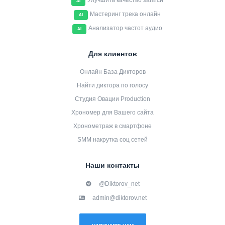
Улучшить качество записи
AI
Мастеринг трека онлайн
AI
Анализатор частот аудио
AI
Для клиентов
Онлайн База Дикторов
Найти диктора по голосу
Студия Овации Production
Хрономер для Вашего сайта
Хронометраж в смартфоне
SMM накрутка соц сетей
Наши контакты
@Diktorov_net
admin@diktorov.net