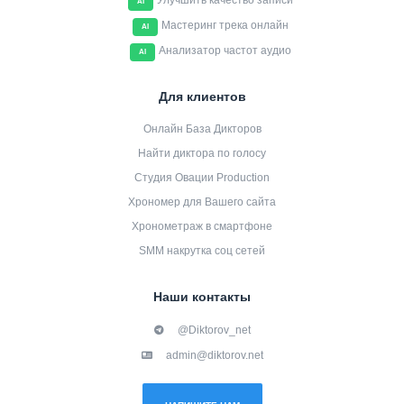
Улучшить качество записи
AI
Мастеринг трека онлайн
AI
Анализатор частот аудио
AI
Для клиентов
Онлайн База Дикторов
Найти диктора по голосу
Студия Овации Production
Хрономер для Вашего сайта
Хронометраж в смартфоне
SMM накрутка соц сетей
Наши контакты
@Diktorov_net
admin@diktorov.net