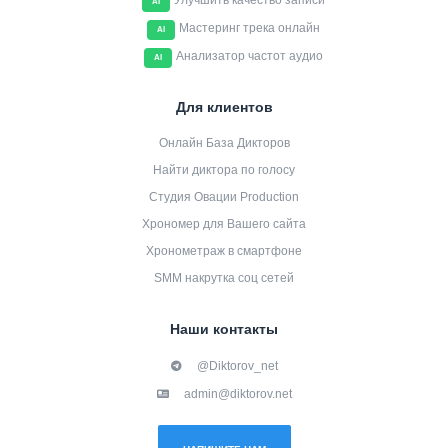
Улучшить качество записи
AI
Мастеринг трека онлайн
AI
Анализатор частот аудио
AI
Для клиентов
Онлайн База Дикторов
Найти диктора по голосу
Студия Овации Production
Хрономер для Вашего сайта
Хронометраж в смартфоне
SMM накрутка соц сетей
Наши контакты
@Diktorov_net
admin@diktorov.net