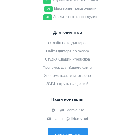
Улучшить качество записи
AI
Мастеринг трека онлайн
AI
Анализатор частот аудио
AI
Для клиентов
Онлайн База Дикторов
Найти диктора по голосу
Студия Овации Production
Хрономер для Вашего сайта
Хронометраж в смартфоне
SMM накрутка соц сетей
Наши контакты
@Diktorov_net
admin@diktorov.net