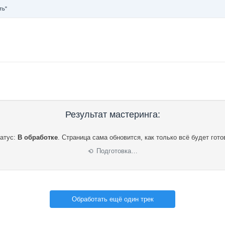
ть"
Результат мастеринга:
атус:
В обработке
.
Страница сама обновится, как только всё будет гото
Подготовка…
⟳
Обработать ещё один трек