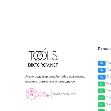
Полезн
Ау
CL
Ау
CL
Аудио редактор онлайн - обрезать песню,
Он
CL
поднять громкость и многое другое.
Раз
AI
Гол
AI
Улу
AI
Мас
AI