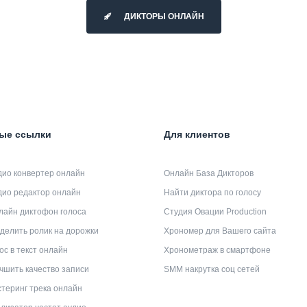
ДИКТОРЫ ОНЛАЙН
ые ссылки
Для клиентов
дио конвертер онлайн
Онлайн База Дикторов
дио редактор онлайн
Найти диктора по голосу
лайн диктофон голоса
Студия Овации Production
делить ролик на дорожки
Хрономер для Вашего сайта
ос в текст онлайн
Хронометраж в смартфоне
чшить качество записи
SMM накрутка соц сетей
теринг трека онлайн