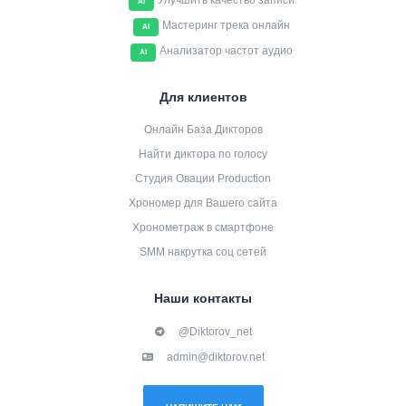
Улучшить качество записи
AI
Мастеринг трека онлайн
AI
Анализатор частот аудио
AI
Для клиентов
Онлайн База Дикторов
Найти диктора по голосу
Студия Овации Production
Хрономер для Вашего сайта
Хронометраж в смартфоне
SMM накрутка соц сетей
Наши контакты
@Diktorov_net
admin@diktorov.net