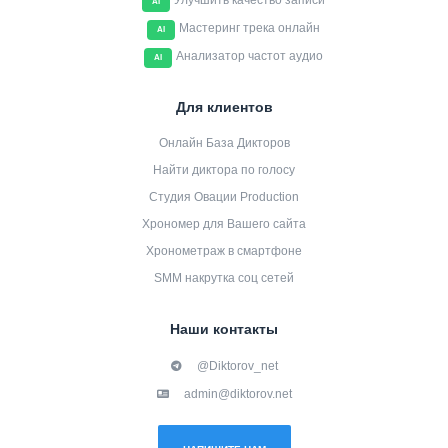
Улучшить качество записи
AI
Мастеринг трека онлайн
AI
Анализатор частот аудио
AI
Для клиентов
Онлайн База Дикторов
Найти диктора по голосу
Студия Овации Production
Хрономер для Вашего сайта
Хронометраж в смартфоне
SMM накрутка соц сетей
Наши контакты
@Diktorov_net
admin@diktorov.net