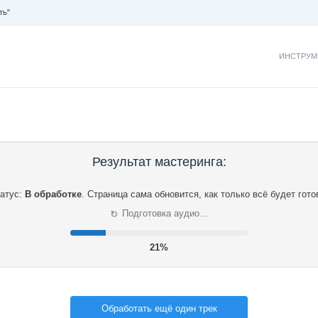
ть"
ИНСТРУМ
Результат мастеринга:
атус:
В обработке
.
Страница сама обновится, как только всё будет гото
⟳
Подготовка аудио…
21%
Обработать ещё один трек