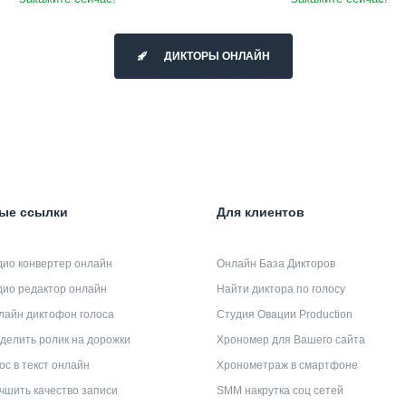
ДИКТОРЫ ОНЛАЙН
ые ссылки
Для клиентов
дио конвертер онлайн
Онлайн База Дикторов
дио редактор онлайн
Найти диктора по голосу
лайн диктофон голоса
Студия Овации Production
делить ролик на дорожки
Хрономер для Вашего сайта
ос в текст онлайн
Хронометраж в смартфоне
чшить качество записи
SMM накрутка соц сетей