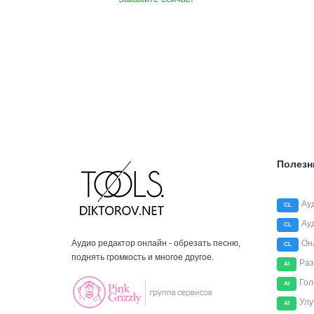
Полезн
Ау
CL
Ау
CL
Аудио редактор онлайн - обрезать песню,
Он
CL
поднять громкость и многое другое.
Раз
AI
Гол
AI
Улу
AI