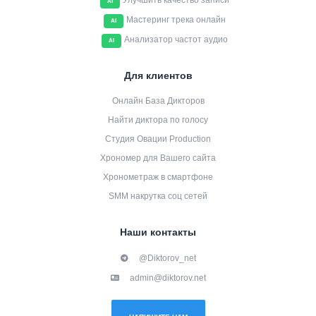
Улучшить качество записи
AI
Мастеринг трека онлайн
AI
Анализатор частот аудио
AI
Для клиентов
Онлайн База Дикторов
Найти диктора по голосу
Студия Овации Production
Хрономер для Вашего сайта
Хронометраж в смартфоне
SMM накрутка соц сетей
Наши контакты
@Diktorov_net
admin@diktorov.net