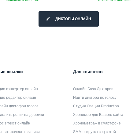
ДИКТОРЫ ОНЛАЙН
ые ссылки
Для клиентов
дио конвертер онлайн
Онлайн База Дикторов
дио редактор онлайн
Найти диктора по голосу
лайн диктофон голоса
Студия Овации Production
делить ролик на дорожки
Хрономер для Вашего сайта
ос в текст онлайн
Хронометраж в смартфоне
чшить качество записи
SMM накрутка соц сетей