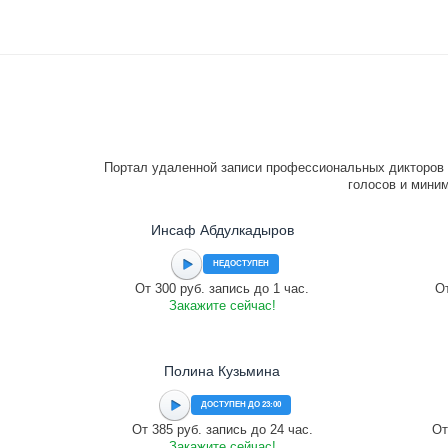
Портал удаленной записи профессиональных дикторов 
голосов и миним
Инсаф Абдулкадыров
НЕДОСТУПЕН
От 300 руб. запись до 1 час.
От
Закажите сейчас!
Полина Кузьмина
ДОСТУПЕН ДО 23:00
От 385 руб. запись до 24 час.
От
Закажите сейчас!