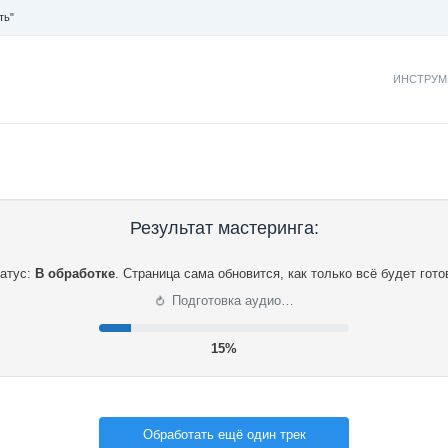
ть"
ИНСТРУМ
Результат мастеринга:
атус:
В обработке
.
Страница сама обновится, как только всё будет гото
⟳
Подготовка аудио…
16%
Обработать ещё один трек