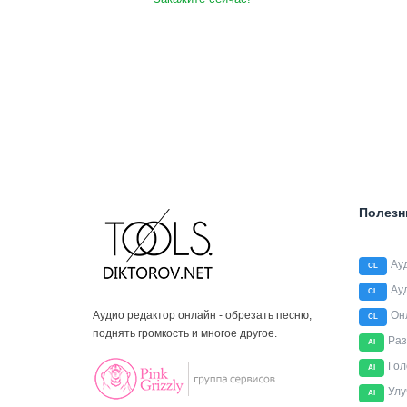
Полезн
Ау
CL
Ау
CL
Аудио редактор онлайн - обрезать песню,
Он
CL
поднять громкость и многое другое.
Раз
AI
Гол
AI
Улу
AI