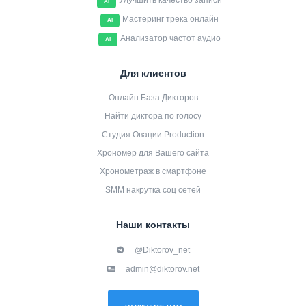
Улучшить качество записи
AI
Мастеринг трека онлайн
AI
Анализатор частот аудио
AI
Для клиентов
Онлайн База Дикторов
Найти диктора по голосу
Студия Овации Production
Хрономер для Вашего сайта
Хронометраж в смартфоне
SMM накрутка соц сетей
Наши контакты
@Diktorov_net
admin@diktorov.net