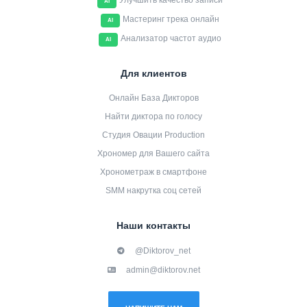
Улучшить качество записи
AI
Мастеринг трека онлайн
AI
Анализатор частот аудио
AI
Для клиентов
Онлайн База Дикторов
Найти диктора по голосу
Студия Овации Production
Хрономер для Вашего сайта
Хронометраж в смартфоне
SMM накрутка соц сетей
Наши контакты
@Diktorov_net
admin@diktorov.net