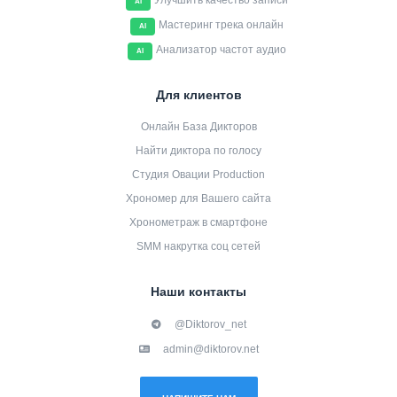
Улучшить качество записи
AI
Мастеринг трека онлайн
AI
Анализатор частот аудио
AI
Для клиентов
Онлайн База Дикторов
Найти диктора по голосу
Студия Овации Production
Хрономер для Вашего сайта
Хронометраж в смартфоне
SMM накрутка соц сетей
Наши контакты
@Diktorov_net
admin@diktorov.net