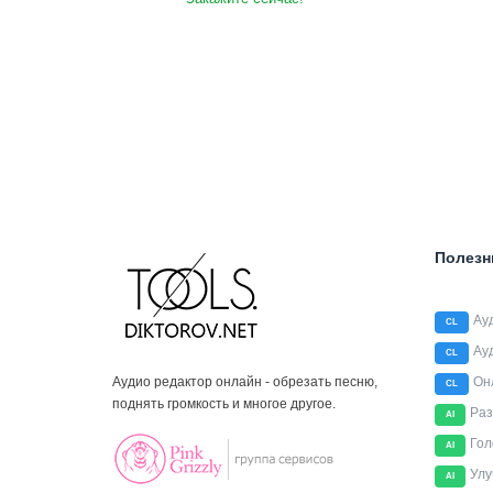
Полезн
Ау
CL
Ау
CL
Аудио редактор онлайн - обрезать песню,
Он
CL
поднять громкость и многое другое.
Раз
AI
Гол
AI
Улу
AI