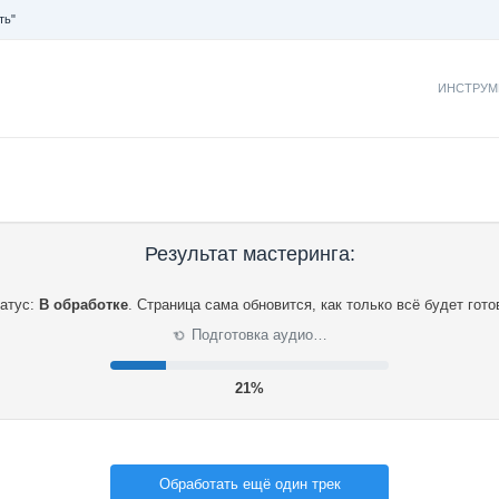
ть"
ИНСТРУМ
Результат мастеринга:
атус:
В обработке
.
Страница сама обновится, как только всё будет гото
Подготовка аудио…
⟳
22%
Обработать ещё один трек