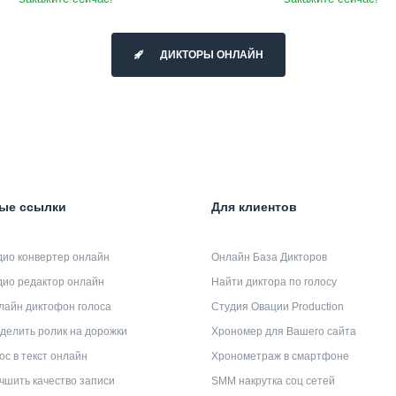
ДИКТОРЫ ОНЛАЙН
ые ссылки
Для клиентов
дио конвертер онлайн
Онлайн База Дикторов
дио редактор онлайн
Найти диктора по голосу
лайн диктофон голоса
Студия Овации Production
делить ролик на дорожки
Хрономер для Вашего сайта
ос в текст онлайн
Хронометраж в смартфоне
чшить качество записи
SMM накрутка соц сетей