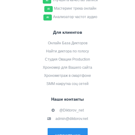
Улучшить качество записи
AI
Мастеринг трека онлайн
AI
Анализатор частот аудио
AI
Для клиентов
Онлайн База Дикторов
Найти диктора по голосу
Студия Овации Production
Хрономер для Вашего сайта
Хронометраж в смартфоне
SMM накрутка соц сетей
Наши контакты
@Diktorov_net
admin@diktorov.net