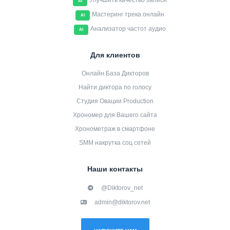
Улучшить качество записи
AI
Мастеринг трека онлайн
AI
Анализатор частот аудио
AI
Для клиентов
Онлайн База Дикторов
Найти диктора по голосу
Студия Овации Production
Хрономер для Вашего сайта
Хронометраж в смартфоне
SMM накрутка соц сетей
Наши контакты
@Diktorov_net
admin@diktorov.net