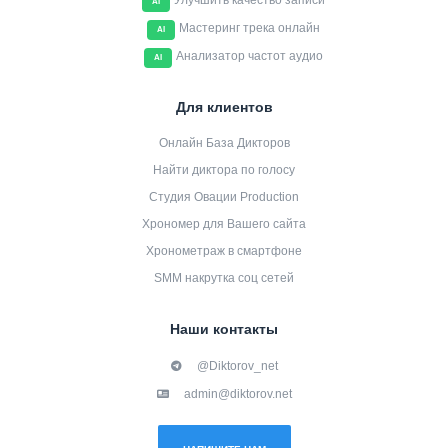
Улучшить качество записи
AI
Мастеринг трека онлайн
AI
Анализатор частот аудио
AI
Для клиентов
Онлайн База Дикторов
Найти диктора по голосу
Студия Овации Production
Хрономер для Вашего сайта
Хронометраж в смартфоне
SMM накрутка соц сетей
Наши контакты
@Diktorov_net
admin@diktorov.net