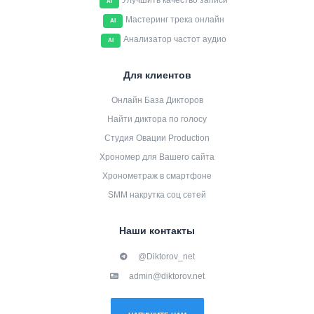
Улучшить качество записи
AI
Мастеринг трека онлайн
AI
Анализатор частот аудио
AI
Для клиентов
Онлайн База Дикторов
Найти диктора по голосу
Студия Овации Production
Хрономер для Вашего сайта
Хронометраж в смартфоне
SMM накрутка соц сетей
Наши контакты
@Diktorov_net
admin@diktorov.net